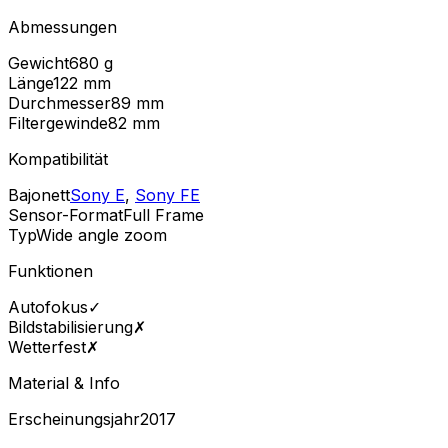
Abmessungen
Gewicht
680
g
Länge
122
mm
Durchmesser
89
mm
Filtergewinde
82
mm
Kompatibilität
Bajonett
Sony E
,
Sony FE
Sensor-Format
Full Frame
Typ
Wide angle zoom
Funktionen
Autofokus
✓
Bildstabilisierung
✗
Wetterfest
✗
Material & Info
Erscheinungsjahr
2017