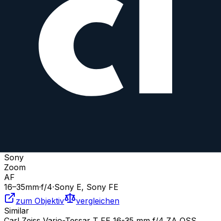
16
–35
mm
·
f/
3.1
·
Sony E, Sony FE
zum Objektiv
vergleichen
Similar
FE PZ 16-35 mm f/4 G
Sony
Zoom
AF
16
–35
mm
·
f/
4
·
Sony E, Sony FE
zum Objektiv
vergleichen
Similar
Carl Zeiss Vario-Tessar T FE 16-35 mm f/4 ZA OSS