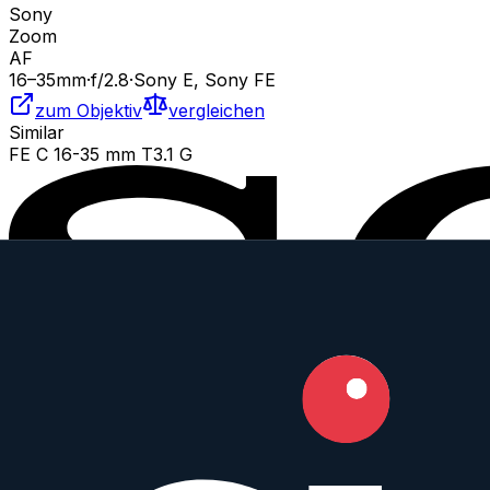
Sony
Zoom
AF
16
–35
mm
·
f/
2.8
·
Sony E, Sony FE
zum Objektiv
vergleichen
Similar
FE C 16-35 mm T3.1 G
Sony
Zoom
AF