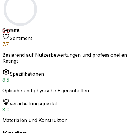
Gesamt
0.0
Sentiment
7.7
Basierend auf Nutzerbewertungen und professionellen
Ratings
Spezifikationen
8.5
Optische und physische Eigenschaften
Verarbeitungsqualität
8.0
Materialien und Konstruktion