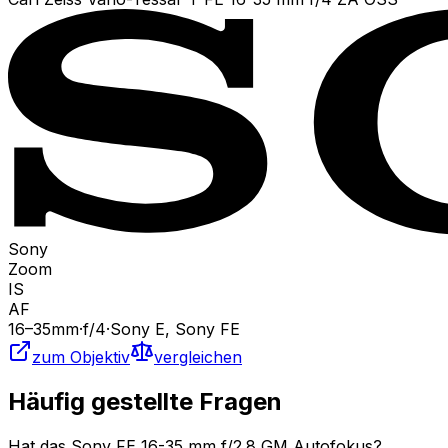
Sony
Zoom
IS
AF
16
–35
mm
·
f/
4
·
Sony E, Sony FE
zum Objektiv
vergleichen
Häufig gestellte Fragen
Hat das Sony FE 16-35 mm f/2.8 GM Autofokus?