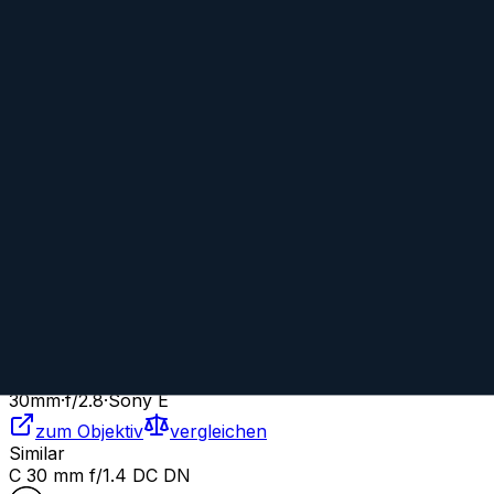
Vergleiche dieses Objektiv mit einem beliebigen anderen Objektiv:
Mit beliebigem Objektiv vergleichen
Similar
30 mm f/2.8 EX DN
Sigma
Prime
AF
30
mm
·
f/
2.8
·
Sony E
zum Objektiv
vergleichen
Similar
A 30 mm f/2.8 DN
Sigma
Prime
AF
30
mm
·
f/
2.8
·
Sony E
zum Objektiv
vergleichen
Similar
C 30 mm f/1.4 DC DN