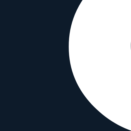
Filtergewinde
49
mm
Kompatibilität
Bajonett
Sony E
Sensor-Format
APS-C
Typ
Wide angle
Funktionen
Autofokus
✓
Bildstabilisierung
✗
Wetterfest
✗
Material & Info
Bajonettmaterial
Metal
Gehäusematerial
Plastic
Erscheinungsjahr
2011
Sony E 30 mm f/3.5 Macro mit ähnlich
Mit beliebigem Objektiv vergleichen