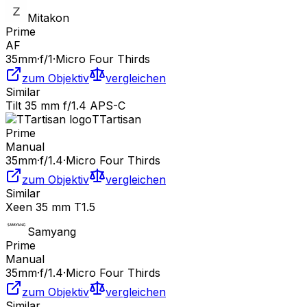
Mitakon
Prime
AF
35
mm
·
f/
1
·
Micro Four Thirds
zum Objektiv
vergleichen
Similar
Tilt 35 mm f/1.4 APS-C
TTartisan
Prime
Manual
35
mm
·
f/
1.4
·
Micro Four Thirds
zum Objektiv
vergleichen
Similar
Xeen 35 mm T1.5
Samyang
Prime
Manual
35
mm
·
f/
1.4
·
Micro Four Thirds
zum Objektiv
vergleichen
Similar