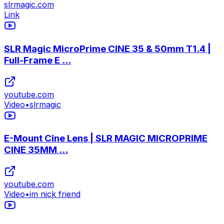
slrmagic.com
Link
SLR Magic MicroPrime CINE 35 & 50mm T1.4 |
Full-Frame E ...
youtube.com
Video
•
slrmagic
E-Mount Cine Lens | SLR MAGIC MICROPRIME
CINE 35MM ...
youtube.com
Video
•
im nick friend