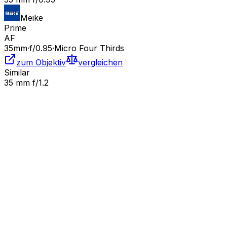
Meike
Prime
AF
35
mm
·
f/
0.95
·
Micro Four Thirds
zum Objektiv
vergleichen
Similar
35 mm f/1.2