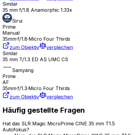
Similar
35 mm f/1.8 Anamorphic 1.33x
Sirui
Prime
Manual
35
mm
·
f/
1.8
·
Micro Four Thirds
zum Objektiv
vergleichen
Similar
35 mm T/1.3 ED AS UMC CS
Samyang
Prime
AF
35
mm
·
f/
1.3
·
Micro Four Thirds
zum Objektiv
vergleichen
Häufig gestellte Fragen
Hat das SLR Magic MicroPrime CINE 35 mm T1.5
Autofokus?