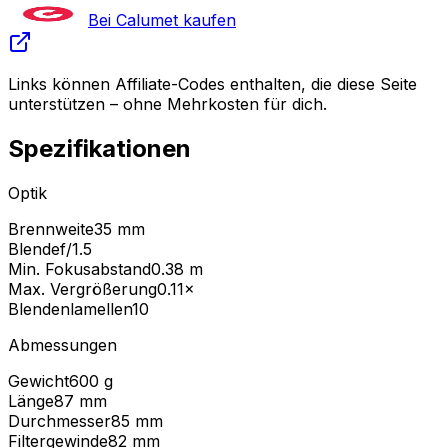
Bei Calumet kaufen
Links können Affiliate-Codes enthalten, die diese Seite
unterstützen – ohne Mehrkosten für dich.
Spezifikationen
Optik
Brennweite
35 mm
Blende
f/1.5
Min. Fokusabstand
0.38
m
Max. Vergrößerung
0.11
×
Blendenlamellen
10
Abmessungen
Gewicht
600
g
Länge
87
mm
Durchmesser
85
mm
Filtergewinde
82
mm