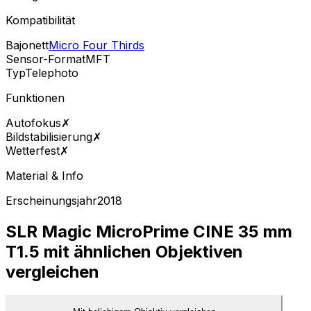
Kompatibilität
Bajonett
Micro Four Thirds
Sensor-Format
MFT
Typ
Telephoto
Funktionen
Autofokus
✗
Bildstabilisierung
✗
Wetterfest
✗
Material & Info
Erscheinungsjahr
2018
SLR Magic MicroPrime CINE 35 mm
T1.5 mit ähnlichen Objektiven
vergleichen