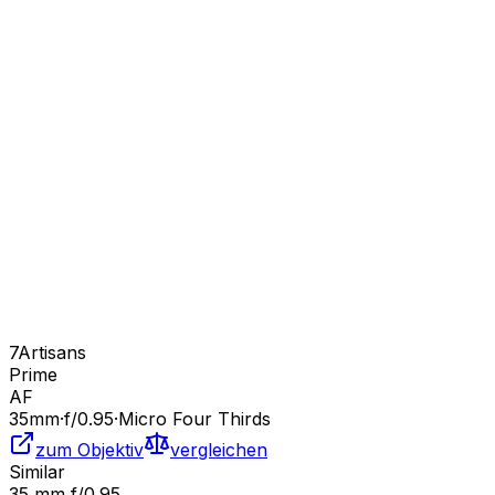
7Artisans
Prime
AF
35
mm
·
f/
0.95
·
Micro Four Thirds
zum Objektiv
vergleichen
Similar
35 mm f/0.95