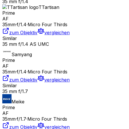
35 mm f/1.4
TTartisan
Prime
AF
35
mm
·
f/
1.4
·
Micro Four Thirds
zum Objektiv
vergleichen
Similar
35 mm f/1.4 AS UMC
Samyang
Prime
AF
35
mm
·
f/
1.4
·
Micro Four Thirds
zum Objektiv
vergleichen
Similar
35 mm f/1.7
Meike
Prime
AF
35
mm
·
f/
1.7
·
Micro Four Thirds
zum Objektiv
vergleichen