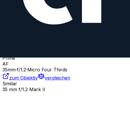
7Artisans
Prime
AF
35
mm
·
f/
1.2
·
Micro Four Thirds
zum Objektiv
vergleichen
Similar
35 mm f/1.2 ED AS UMC CS
Samyang
Prime
AF
35
mm
·
f/
1.2
·
Micro Four Thirds
zum Objektiv
vergleichen
Similar
35 mm f/1.2 Mark II