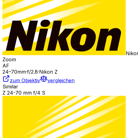
Niko
Zoom
AF
24
–70
mm
·
f/
2.8
·
Nikon Z
zum Objektiv
vergleichen
Similar
Z 24-70 mm f/4 S