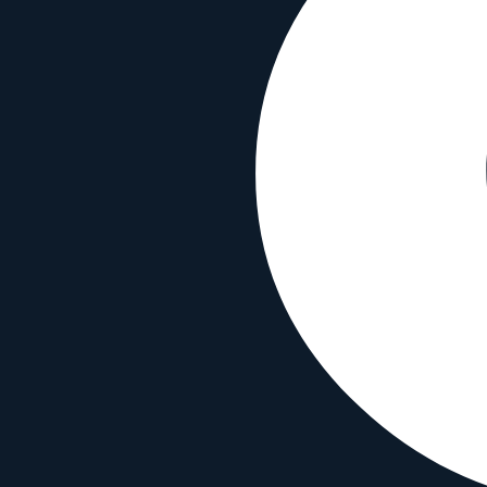
Min. Fokusabstand
0.38
m
Blendenlamellen
9
Abmessungen
Gewicht
805
g
Länge
89
mm
Durchmesser
126
mm
Filtergewinde
82
mm
Kompatibilität
Bajonett
Nikon Z
Sensor-Format
Full Frame
Typ
Universal zoom
Funktionen
Autofokus
✓
Bildstabilisierung
✗
Wetterfest
✗
Material & Info