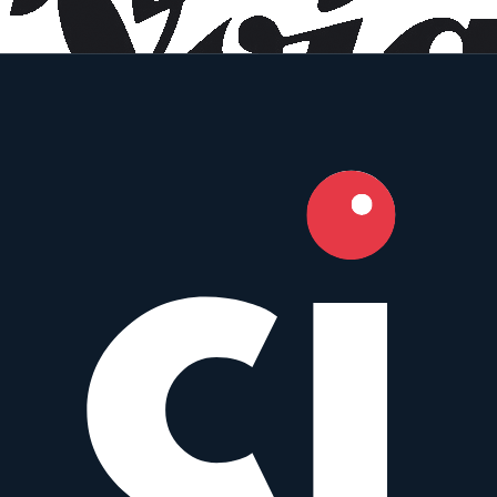
Voigtlander
Prime
Manual
58
mm
·
f/
1.4
–16
·
Nikon F
zum Objektiv
vergleichen
Similar
AF-S 58 mm f/1.4G