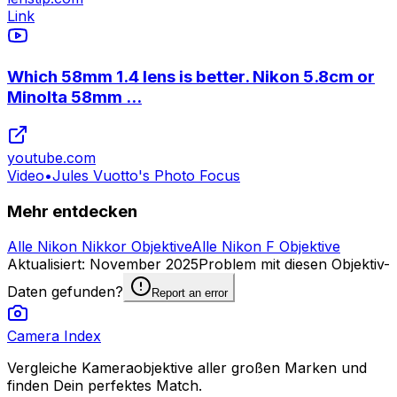
Link
Which 58mm 1.4 lens is better. Nikon 5.8cm or
Minolta 58mm ...
youtube.com
Video
•
Jules Vuotto's Photo Focus
Mehr entdecken
Alle Nikon Nikkor Objektive
Alle Nikon F Objektive
Aktualisiert
:
November 2025
Problem mit diesen Objektiv-
Daten gefunden?
Report an error
Camera Index
Vergleiche Kameraobjektive aller großen Marken und
finden Dein perfektes Match.