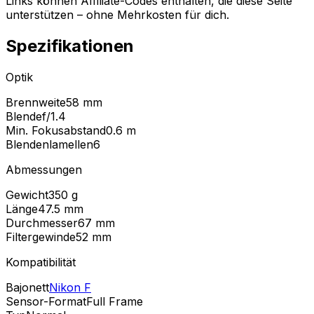
Links können Affiliate-Codes enthalten, die diese Seite
unterstützen – ohne Mehrkosten für dich.
Spezifikationen
Optik
Brennweite
58 mm
Blende
f/1.4
Min. Fokusabstand
0.6
m
Blendenlamellen
6
Abmessungen
Gewicht
350
g
Länge
47.5
mm
Durchmesser
67
mm
Filtergewinde
52
mm
Kompatibilität
Bajonett
Nikon F
Sensor-Format
Full Frame