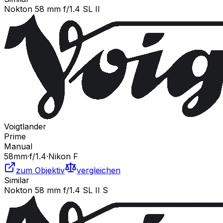
Nokton 58 mm f/1.4 SL II
Voigtlander
Prime
Manual
58
mm
·
f/
1.4
·
Nikon F
zum Objektiv
vergleichen
Similar
Nokton 58 mm f/1.4 SL II S