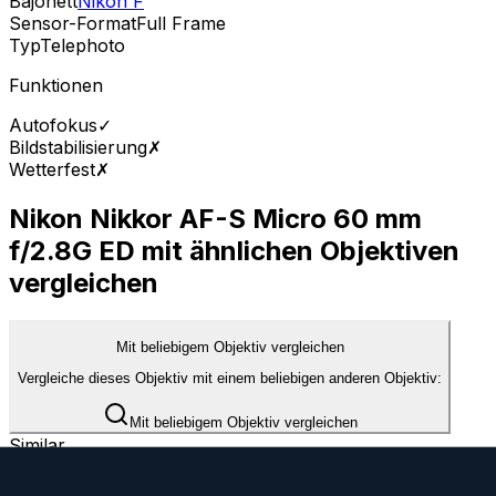
Bajonett
Nikon F
Sensor-Format
Full Frame
Typ
Telephoto
Funktionen
Autofokus
✓
Bildstabilisierung
✗
Wetterfest
✗
Nikon Nikkor AF-S Micro 60 mm
f/2.8G ED mit ähnlichen Objektiven
vergleichen
Mit beliebigem Objektiv vergleichen
Vergleiche dieses Objektiv mit einem beliebigen anderen Objektiv:
Mit beliebigem Objektiv vergleichen
Similar
AF Micro 60 mm f/2.8D