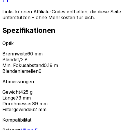
Links können Affiliate-Codes enthalten, die diese Seite
unterstützen – ohne Mehrkosten für dich.
Spezifikationen
Optik
Brennweite
60 mm
Blende
f/2.8
Min. Fokusabstand
0.19
m
Blendenlamellen
9
Abmessungen
Gewicht
425
g
Länge
73
mm
Durchmesser
89
mm
Filtergewinde
62
mm
Kompatibilität