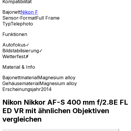
Kompatibilität
Bajonett
Nikon F
Sensor-Format
Full Frame
Typ
Telephoto
Funktionen
Autofokus
✓
Bildstabilisierung
✓
Wetterfest
✗
Material & Info
Bajonettmaterial
Magnesium alloy
Gehäusematerial
Magnesium alloy
Erscheinungsjahr
2014
Nikon Nikkor AF-S 400 mm f/2.8E FL
ED VR mit ähnlichen Objektiven
vergleichen