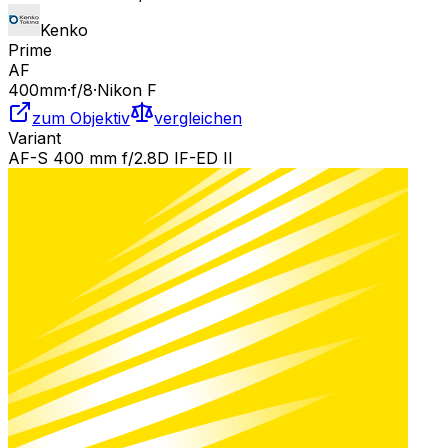
Kenko
Prime
AF
400
mm
·
f/
8
·
Nikon F
zum Objektiv
vergleichen
Variant
AF-S 400 mm f/2.8D IF-ED II