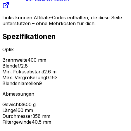
Links können Affiliate-Codes enthalten, die diese Seite
unterstützen – ohne Mehrkosten für dich.
Spezifikationen
Optik
Brennweite
400 mm
Blende
f/2.8
Min. Fokusabstand
2.6
m
Max. Vergrößerung
0.16
×
Blendenlamellen
9
Abmessungen
Gewicht
3800
g
Länge
160
mm
Durchmesser
358
mm
Filtergewinde
40.5
mm