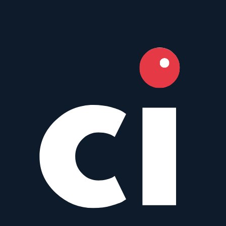
400
mm
·
f/
8
·
Nikon F
zum Objektiv
vergleichen
Similar
MF 400 mm f/2.8 IF-ED