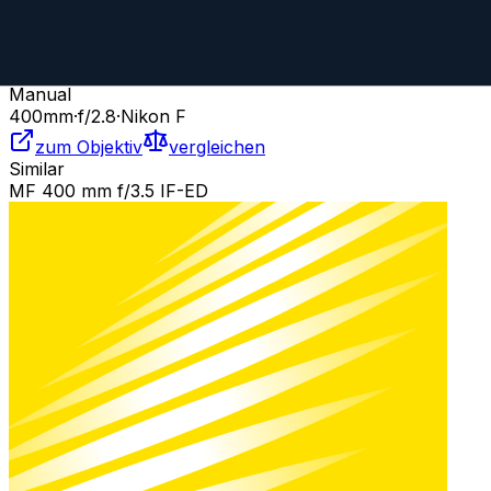
Nikon Nikkor
Prime
Manual
400
mm
·
f/
2.8
·
Nikon F
zum Objektiv
vergleichen
Similar
MF 400 mm f/3.5 IF-ED