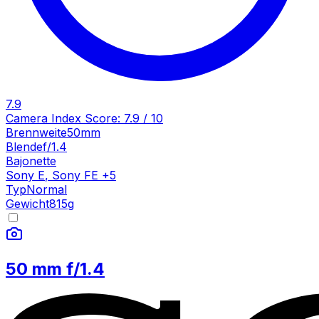
7.9
Camera Index Score:
7.9
/ 10
Brennweite
50mm
Blende
f/1.4
Bajonette
Sony E
,
Sony FE
+
5
Typ
Normal
Gewicht
815
g
50 mm f/1.4