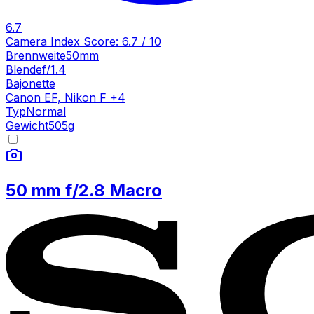
6.7
Camera Index Score:
6.7
/ 10
Brennweite
50mm
Blende
f/1.4
Bajonette
Canon EF
,
Nikon F
+
4
Typ
Normal
Gewicht
505
g
50 mm f/2.8 Macro