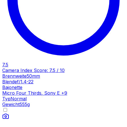
7.5
Camera Index Score:
7.5
/ 10
Brennweite
50mm
Blende
f/1.4-22
Bajonette
Micro Four Thirds
,
Sony E
+
9
Typ
Normal
Gewicht
555
g