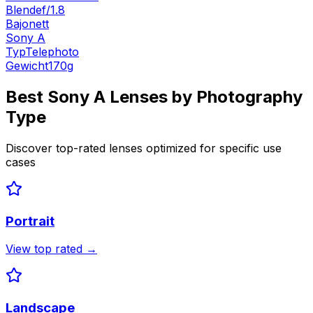
Blende
f/1.8
Bajonett
Sony A
Typ
Telephoto
Gewicht
170
g
Best
Sony A
Lenses by Photography
Type
Discover top-rated lenses optimized for specific use
cases
Portrait
View top rated →
Landscape