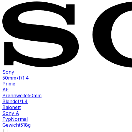
Sony
50mm
•
f/1.4
Prime
AF
Brennweite
50mm
Blende
f/1.4
Bajonett
Sony A
Typ
Normal
Gewicht
518
g