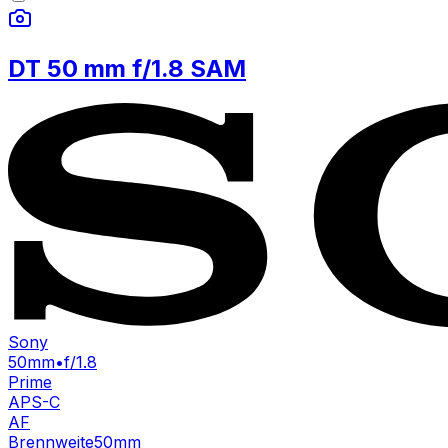
DT 50 mm f/1.8 SAM
Sony
50mm
•
f/1.8
Prime
APS-C
AF
Brennweite
50mm