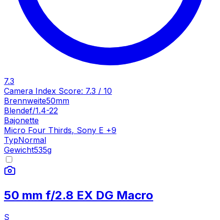
7.3
Camera Index Score:
7.3
/ 10
Brennweite
50mm
Blende
f/1.4-22
Bajonette
Micro Four Thirds
,
Sony E
+
9
Typ
Normal
Gewicht
535
g
50 mm f/2.8 EX DG Macro
S