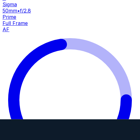
Sigma
50mm
•
f/2.8
Prime
Full Frame
AF