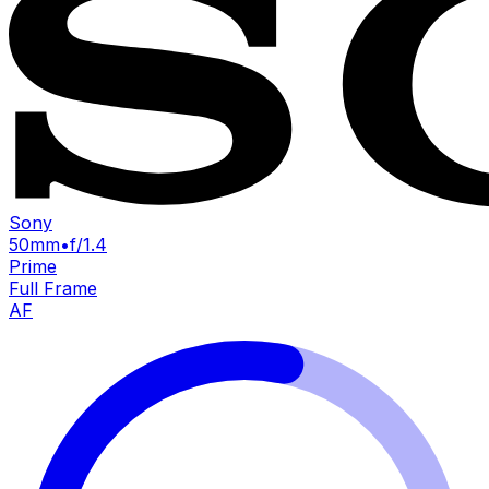
Sony
50mm
•
f/1.4
Prime
Full Frame
AF