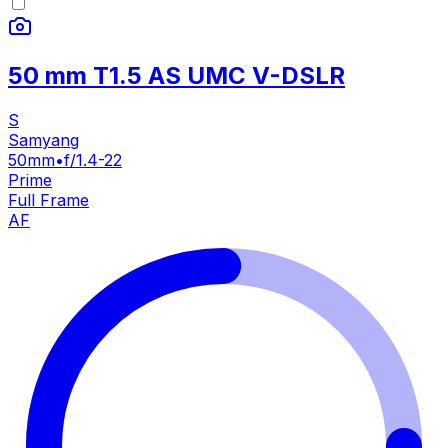
50 mm T1.5 AS UMC V-DSLR
S
Samyang
50mm
•
f/1.4-22
Prime
Full Frame
AF