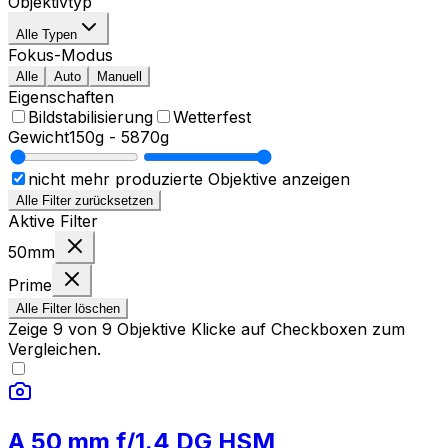
Objektivtyp
Alle Typen
Fokus-Modus
Alle
Auto
Manuell
Eigenschaften
Bildstabilisierung
Wetterfest
Gewicht
150g
-
5870g
nicht mehr produzierte Objektive anzeigen
Alle Filter zurücksetzen
Aktive Filter
50mm
Prime
Alle Filter löschen
Zeige
9
von
9
Objektive
Klicke auf Checkboxen zum
Vergleichen.
A 50 mm f/1.4 DG HSM