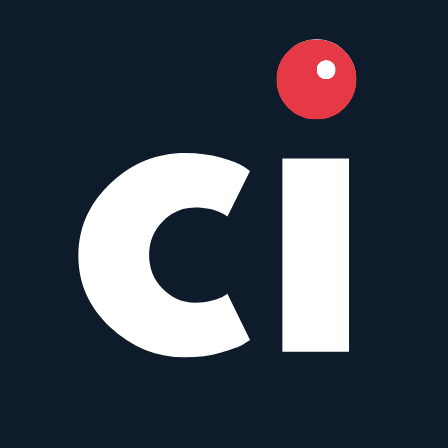
7.3
Camera Index Score:
7.3
/ 10
Brennweite
50mm
Blende
f/2.8
Bajonette
Canon EF
,
Nikon F
+
3
Typ
Normal
Gewicht
315
g
50 mm f/1.4 EX DG HSM
S
Sigma
50mm
•
f/1.4
Prime