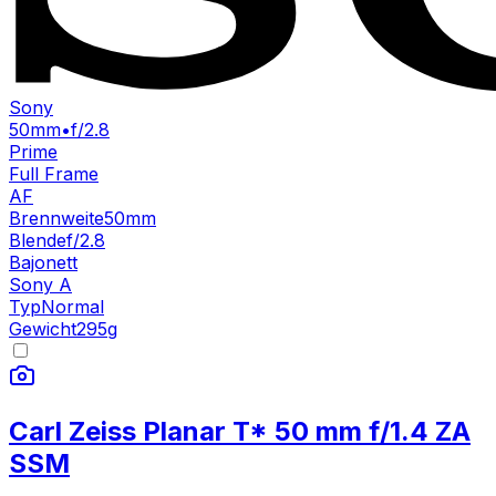
Sony
50mm
•
f/2.8
Prime
Full Frame
AF
Brennweite
50mm
Blende
f/2.8
Bajonett
Sony A
Typ
Normal
Gewicht
295
g
Carl Zeiss Planar T* 50 mm f/1.4 ZA
SSM