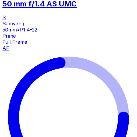
50 mm f/1.4 AS UMC
S
Samyang
50mm
•
f/1.4-22
Prime
Full Frame
AF