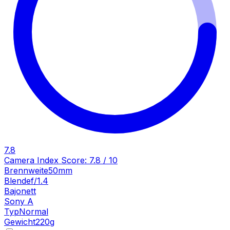
7.8
Camera Index Score:
7.8
/ 10
Brennweite
50mm
Blende
f/1.4
Bajonett
Sony A
Typ
Normal
Gewicht
220
g