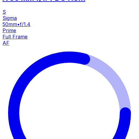
S
Sigma
50mm
•
f/1.4
Prime
Full Frame
AF