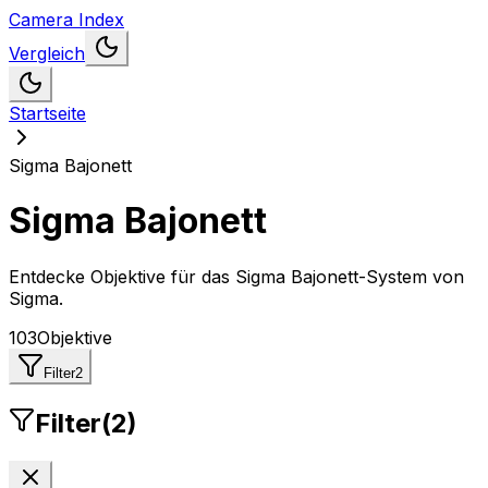
Camera Index
Vergleich
Startseite
Sigma Bajonett
Sigma Bajonett
Entdecke Objektive für das Sigma Bajonett-System
von
Sigma
.
103
Objektive
Filter
2
Filter
(
2
)