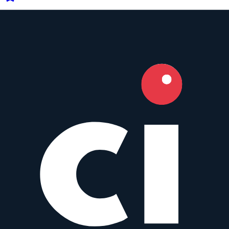
Portrait
View top rated →
Landscape
View top rated →
Astrophotography
View top rated →
Wildlife