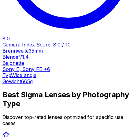
8.0
Camera Index Score:
8.0
/ 10
Brennweite
35mm
Blende
f/1.4
Bajonette
Sony E
,
Sony FE
+
6
Typ
Wide angle
Gewicht
665
g
Best
Sigma
Lenses by Photography
Type
Discover top-rated lenses optimized for specific use
cases