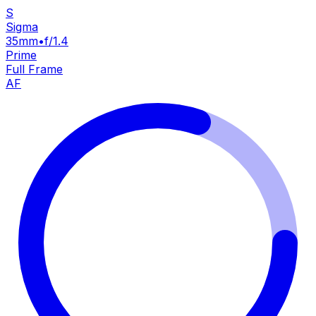
S
Sigma
35mm
•
f/1.4
Prime
Full Frame
AF