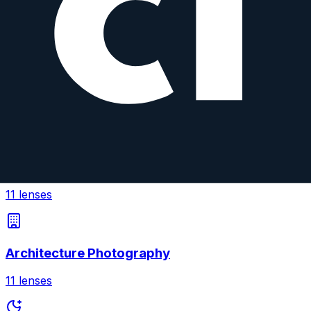
Macro
View top rated →
Browse by Use Case
Find lenses optimized for your photography style
Landscape Photography
11
lenses
Architecture Photography
11
lenses