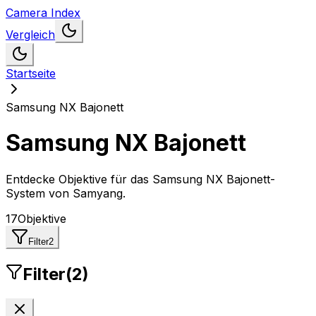
Camera Index
Vergleich
Startseite
Samsung NX Bajonett
Samsung NX Bajonett
Entdecke Objektive für das Samsung NX Bajonett-
System
von
Samyang
.
17
Objektive
Filter
2
Filter
(
2
)