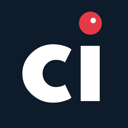
5.8
Camera Index Score:
5.8
/ 10
Brennweite
35mm
Blende
f/1.7
Bajonette
Micro Four Thirds
,
Sony E
+
4
Typ
Normal
Gewicht
176
g
Best
Nikon 1
Lenses by Photography
Type
Discover top-rated lenses optimized for specific use
cases
Portrait