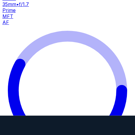
35mm
•
f/1.7
Prime
MFT
AF