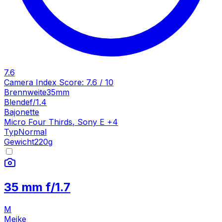
7.6
Camera Index Score:
7.6
/ 10
Brennweite
35mm
Blende
f/1.4
Bajonette
Micro Four Thirds
,
Sony E
+
4
Typ
Normal
Gewicht
220
g
35 mm f/1.7
M
Meike