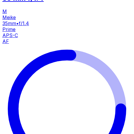
M
Meike
35mm
•
f/1.4
Prime
APS-C
AF