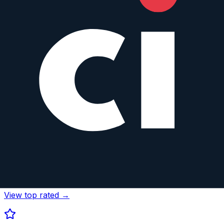
View top rated →
Astrophotography
View top rated →
Wildlife
View top rated →
Street
View top rated →