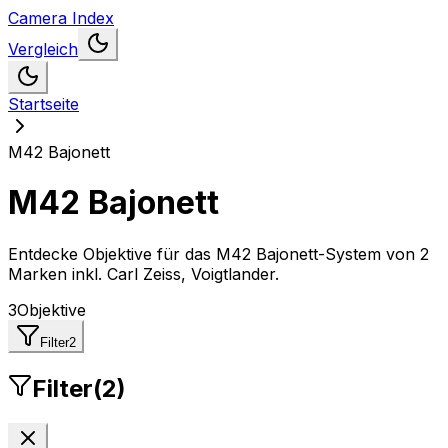
Camera Index
Vergleich
Startseite
M42 Bajonett
M42 Bajonett
Entdecke Objektive für das M42 Bajonett-System
von
2
Marken inkl. Carl Zeiss, Voigtlander
.
3
Objektive
Filter
2
Filter
(
2
)