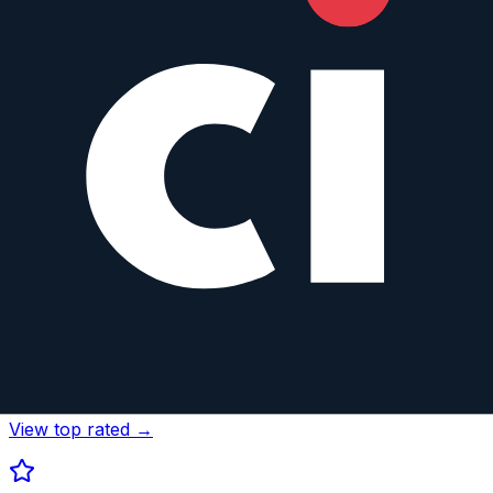
View top rated →
Astrophotography
View top rated →
Wildlife
View top rated →
Street
View top rated →