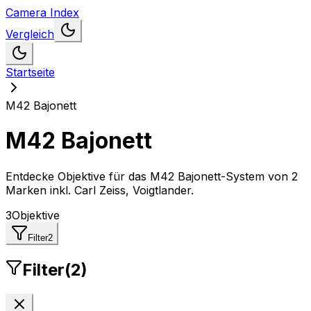
Camera Index
Vergleich
Startseite
M42 Bajonett
M42 Bajonett
Entdecke Objektive für das M42 Bajonett-System
von
2
Marken inkl. Carl Zeiss, Voigtlander
.
3
Objektive
Filter
2
Filter
(
2
)