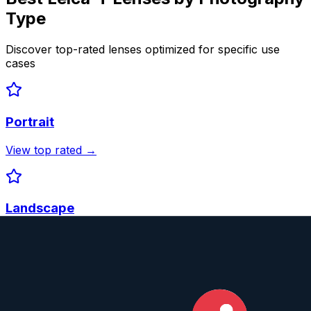
Type
Discover top-rated lenses optimized for specific use
cases
Portrait
View top rated →
Landscape
View top rated →
Astrophotography