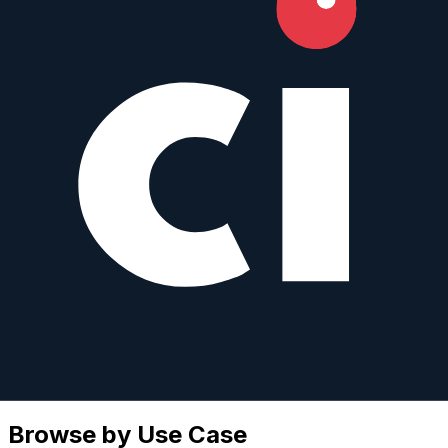
View top rated →
Wildlife
View top rated →
Street
View top rated →
Macro
View top rated →
Browse by Use Case