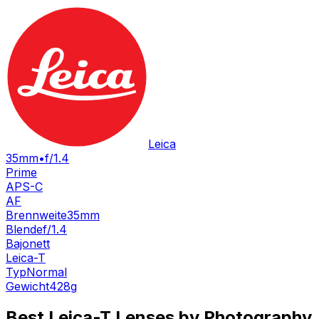
Leica
35mm
•
f/1.4
Prime
APS-C
AF
Brennweite
35mm
Blende
f/1.4
Bajonett
Leica-T
Typ
Normal
Gewicht
428
g
Best
Leica-T
Lenses by Photography