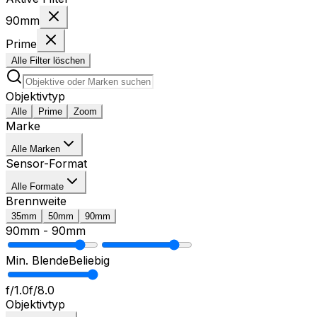
90mm
Prime
Alle Filter löschen
Objektivtyp
Alle
Prime
Zoom
Marke
Alle Marken
Sensor-Format
Alle Formate
Brennweite
35mm
50mm
90mm
90mm
-
90mm
Min. Blende
Beliebig
f/1.0
f/8.0
Objektivtyp