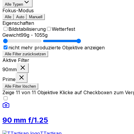
Alle Typen
Fokus-Modus
Alle
Auto
Manuell
Eigenschaften
Bildstabilisierung
Wetterfest
Gewicht
99g
-
1055g
nicht mehr produzierte Objektive anzeigen
Alle Filter zurücksetzen
Aktive Filter
90mm
Prime
Alle Filter löschen
Zeige
11
von
11
Objektive
Klicke auf Checkboxen zum Verg
90 mm f/1.25
TTartisan