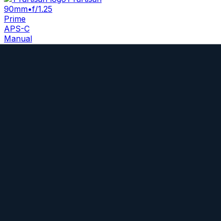
90mm
•
f/1.25
Prime
APS-C
Manual
Brennweite
90mm
Blende
f/1.25
Bajonette
Sony E
,
Nikon Z
+
6
Typ
Telephoto
Gewicht
1055
g
Apo Skopar 90 mm f/2.8 VM