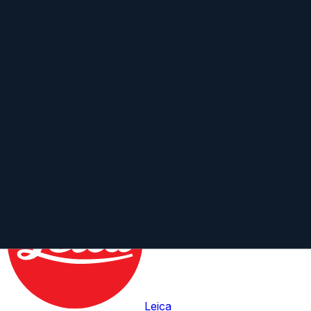
Apo-Summicron-M 90 mm Asph
Leica