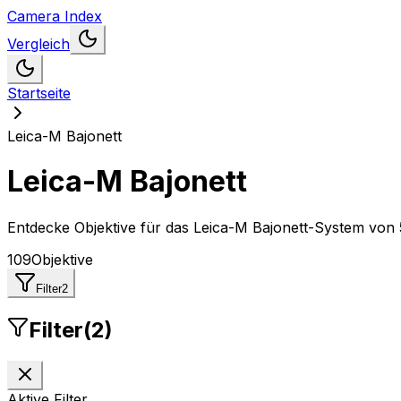
Camera Index
Vergleich
Startseite
Leica-M Bajonett
Leica-M Bajonett
Entdecke Objektive für das Leica-M Bajonett-System
von
109
Objektive
Filter
2
Filter
(
2
)
Aktive Filter