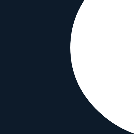
90mm
•
f/2
Prime
Full Frame
Manual
Brennweite
90mm
Blende
f/2
Bajonett
Leica-M
Typ
Telephoto
Gewicht
340
g