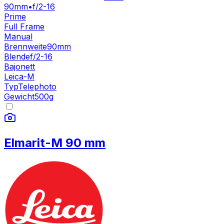
90mm
•
f/2-16
Prime
Full Frame
Manual
Brennweite
90mm
Blende
f/2-16
Bajonett
Leica-M
Typ
Telephoto
Gewicht
500
g
Elmarit-M 90 mm