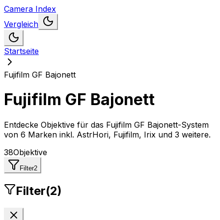
Camera Index
Vergleich
Startseite
Fujifilm GF Bajonett
Fujifilm GF Bajonett
Entdecke Objektive für das Fujifilm GF Bajonett-System
von
6 Marken inkl. AstrHori, Fujifilm, Irix und 3 weitere
.
38
Objektive
Filter
2
Filter
(
2
)