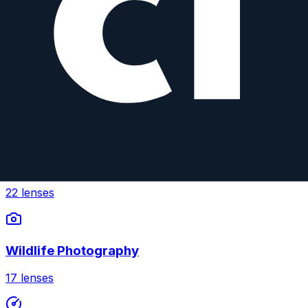
Macro
View top rated →
Browse by Use Case
Find lenses optimized for your photography style
Portrait Photography
22
lenses
Wildlife Photography
17
lenses