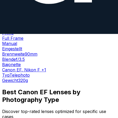
Voigtlander
90mm
•
f/3.5
Prime
Full Frame
Manual
Eingestellt
Brennweite
90mm
Blende
f/3.5
Bajonette
Canon EF
,
Nikon F
+
1
Typ
Telephoto
Gewicht
320
g
Best
Canon EF
Lenses by
Photography Type
Discover top-rated lenses optimized for specific use
cases