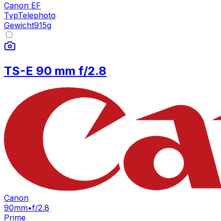
Canon EF
Typ
Telephoto
Gewicht
915
g
TS-E 90 mm f/2.8
Canon
90mm
•
f/2.8
Prime