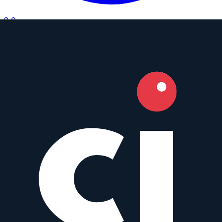
8.0
Camera Index Score:
8.0
/ 10
Brennweite
90mm
Blende
f/2.8
Bajonett
Canon EF
Typ
Telephoto
Gewicht
565
g
Apo Lanthar 90 mm f/3.5 SL II