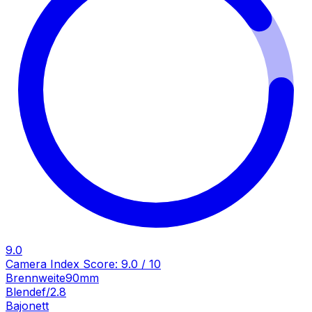
9.0
Camera Index Score:
9.0
/ 10
Brennweite
90mm
Blende
f/2.8
Bajonett