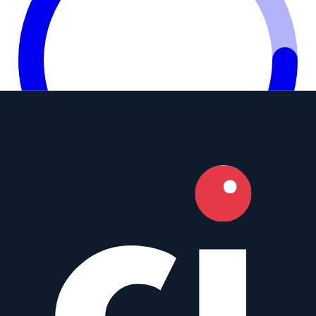
7.3
Camera Index Score:
7.3
/ 10
Brennweite
35mm
Blende
f/1.4
Bajonette
Micro Four Thirds
,
Sony E
+
10
Typ
Wide angle