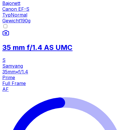
Bajonett
Canon EF-S
Typ
Normal
Gewicht
190
g
35 mm f/1.4 AS UMC
S
Samyang
35mm
•
f/1.4
Prime
Full Frame
AF