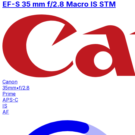
EF-S 35 mm f/2.8 Macro IS STM
Canon
35mm
•
f/2.8
Prime
APS-C
IS
AF