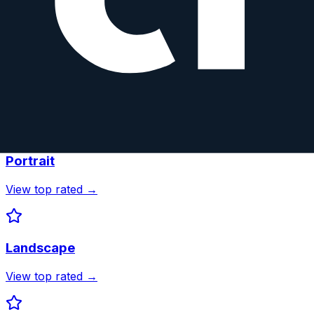
Gewicht
710
g
Best
Canon EF-S
Lenses by
Photography Type
Discover top-rated lenses optimized for specific use
cases
Portrait
View top rated →
Landscape
View top rated →