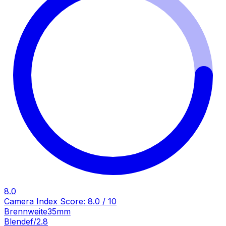
8.0
Camera Index Score:
8.0
/ 10
Brennweite
35mm
Blende
f/2.8