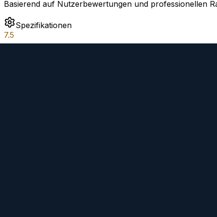
Basierend auf Nutzerbewertungen und professionellen Ra
Spezifikationen
7.5
Optische und physische Eigenschaften
Verarbeitungsqualität
8.0
Materialien und Konstruktion
Kaufen
Preis bei Amazon prüfen
Bei eBay finden
Bei Calumet kaufen