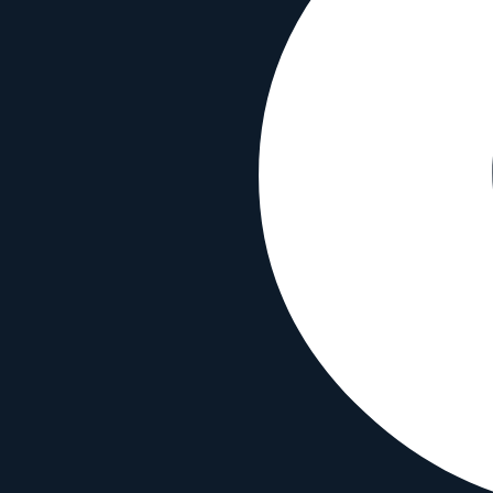
Typ
Normal
Funktionen
Autofokus
✗
Bildstabilisierung
✗
Wetterfest
✗
Material & Info
Bajonettmaterial
Metal
Gehäusematerial
Anodized Aluminum
Erscheinungsjahr
2015
Mitakon Speedmaster 25 mm f/0.95 mi
Mit beliebigem Objektiv vergleichen
Vergleiche dieses Objektiv mit einem beliebigen anderen Objektiv:
Mit beliebigem Objektiv vergleichen
Similar