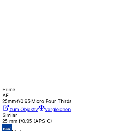
Prime
AF
25
mm
·
f/
0.95
·
Micro Four Thirds
zum Objektiv
vergleichen
Similar
25 mm f/0.95 (APS-C)