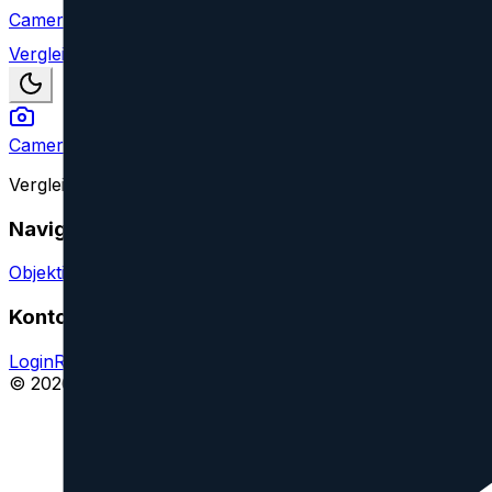
Camera Index
Vergleich
Camera Index
Vergleiche Kameraobjektive aller großen Marken und find
Navigation
Objektive vergleichen
Objektiv oder Feature vorschlagen
Konto
Login
Registrieren
Impressum
© 2026 CameraIndex. Alle Rechte vorbehalten.