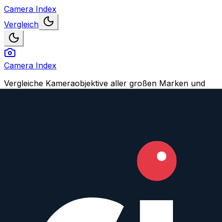
Camera Index
Vergleich
Camera Index
Vergleiche Kameraobjektive aller großen Marken und
finden Dein perfektes Match.
Navigation
Objektive vergleichen
Objektiv oder Feature vorschlagen
Konto
Login
Registrieren
Impressum
© 2026 CameraIndex. Alle Rechte vorbehalten.