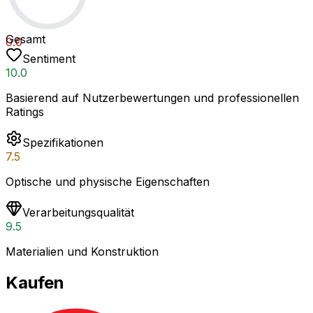
Gesamt
0.0
Sentiment
10.0
Basierend auf Nutzerbewertungen und professionellen
Ratings
Spezifikationen
7.5
Optische und physische Eigenschaften
Verarbeitungsqualität
9.5
Materialien und Konstruktion
Kaufen