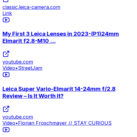
classic.leica-camera.com
Link
My First 3 Leica Lenses in 2023-(P1)24mm
Elmarit f2.8-M10 ...
youtube.com
Video
•
StreetJam
Leica Super Vario-Elmarit 14-24mm f/2.8
Review – Is It Worth It?
youtube.com
Video
•
Florian Froschmayer // STAY CURIOUS