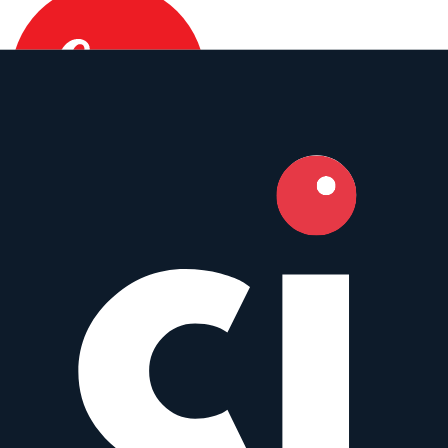
Leica
Prime
Manual
24
mm
·
f/
16
·
Leica-M
zum Objektiv
vergleichen
Similar
Elmar-M 24 mm f/3.8 ASPH.