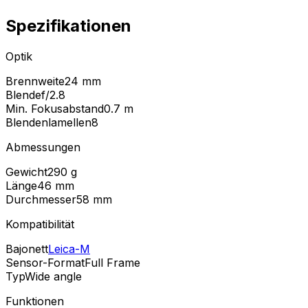
Spezifikationen
Optik
Brennweite
24 mm
Blende
f/2.8
Min. Fokusabstand
0.7
m
Blendenlamellen
8
Abmessungen
Gewicht
290
g
Länge
46
mm
Durchmesser
58
mm
Kompatibilität
Bajonett
Leica-M
Sensor-Format
Full Frame
Typ
Wide angle
Funktionen