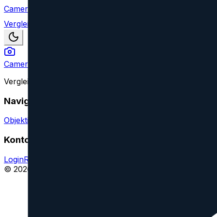
Camera Index
Vergleich
Camera Index
Vergleiche Kameraobjektive aller großen Marken und find
Navigation
Objektive vergleichen
Objektiv oder Feature vorschlagen
Konto
Login
Registrieren
Impressum
© 2026 CameraIndex. Alle Rechte vorbehalten.