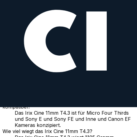
Prime
Manual
11
mm
·
f/
2.8
·
Sony E, Sony FE
zum Objektiv
vergleichen
Häufig gestellte Fragen
Hat das Irix Cine 11mm T4.3 Autofokus?
Nein, das Irix Cine 11mm T4.3 ist ein manuelles
Objektiv.
Hat das Irix Cine 11mm T4.3 Bildstabilisierung?
Nein, das Irix Cine 11mm T4.3 hat keine integrierte
Bildstabilisierung.
Ist das Irix Cine 11mm T4.3 wetterfest?
Nein, das Irix Cine 11mm T4.3 ist nicht wetterfest.
Mit welchen Kameras ist das Irix Cine 11mm T4.3
kompatibel?
Das Irix Cine 11mm T4.3 ist für Micro Four Thirds
und Sony E und Sony FE und Inne und Canon EF
Kameras konzipiert.
Wie viel wiegt das Irix Cine 11mm T4.3?