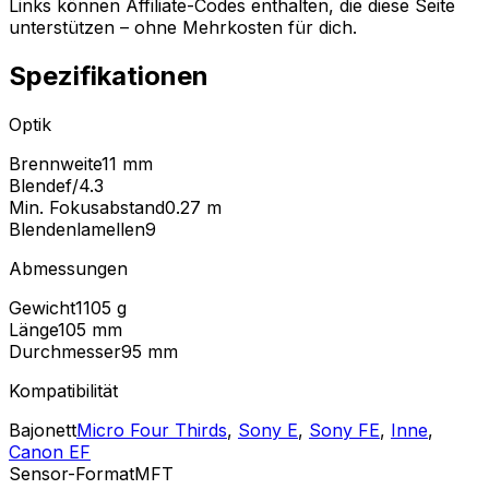
Links können Affiliate-Codes enthalten, die diese Seite
unterstützen – ohne Mehrkosten für dich.
Spezifikationen
Optik
Brennweite
11 mm
Blende
f/4.3
Min. Fokusabstand
0.27
m
Blendenlamellen
9
Abmessungen
Gewicht
1105
g
Länge
105
mm
Durchmesser
95
mm
Kompatibilität
Bajonett
Micro Four Thirds
,
Sony E
,
Sony FE
,
Inne
,
Canon EF
Sensor-Format
MFT