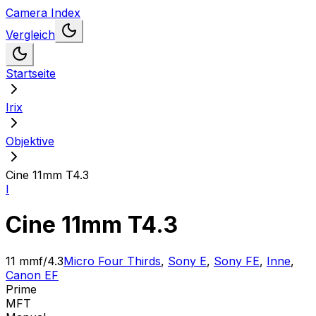
Camera Index
Vergleich
Startseite
Irix
Objektive
Cine 11mm T4.3
I
Cine 11mm T4.3
11 mm
f/4.3
Micro Four Thirds
,
Sony E
,
Sony FE
,
Inne
,
Canon EF
Prime
MFT