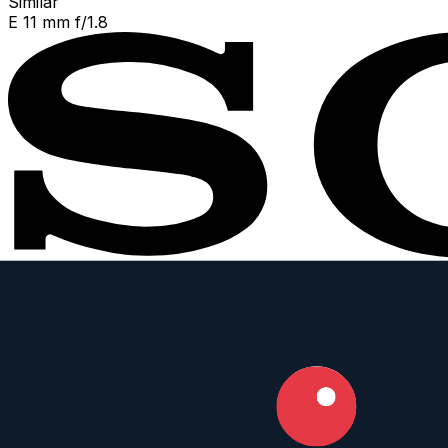
Similar
E 11 mm f/1.8
Sony
Prime
Weather Sealed
AF
11
mm
·
f/
1.8
·
Sony E
zum Objektiv
vergleichen
Similar
11 mm f/2.8 Fisheye (Mirrorless)
TTartisan