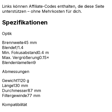
Links können Affiliate-Codes enthalten, die diese Seite
unterstützen – ohne Mehrkosten für dich.
Spezifikationen
Optik
Brennweite
45 mm
Blende
f/1.4
Min. Fokusabstand
0.4
m
Max. Vergrößerung
0.15
×
Blendenlamellen
9
Abmessungen
Gewicht
1120
g
Länge
130
mm
Durchmesser
87
mm
Filtergewinde
77
mm
Kompatibilität