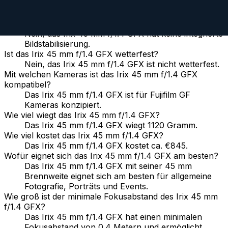
Nein, das Irix 45 mm f/1.4 GFX ist ein manuelles
Objektiv.
Hat das Irix 45 mm f/1.4 GFX Bildstabilisierung?
Nein, das Irix 45 mm f/1.4 GFX hat keine integrierte
Bildstabilisierung.
Ist das Irix 45 mm f/1.4 GFX wetterfest?
Nein, das Irix 45 mm f/1.4 GFX ist nicht wetterfest.
Mit welchen Kameras ist das Irix 45 mm f/1.4 GFX
kompatibel?
Das Irix 45 mm f/1.4 GFX ist für Fujifilm GF
Kameras konzipiert.
Wie viel wiegt das Irix 45 mm f/1.4 GFX?
Das Irix 45 mm f/1.4 GFX wiegt 1120 Gramm.
Wie viel kostet das Irix 45 mm f/1.4 GFX?
Das Irix 45 mm f/1.4 GFX kostet ca. €845.
Wofür eignet sich das Irix 45 mm f/1.4 GFX am besten?
Das Irix 45 mm f/1.4 GFX mit seiner 45 mm
Brennweite eignet sich am besten für allgemeine
Fotografie, Porträts und Events.
Wie groß ist der minimale Fokusabstand des Irix 45 mm
f/1.4 GFX?
Das Irix 45 mm f/1.4 GFX hat einen minimalen
Fokusabstand von 0.4 Metern und ermöglicht