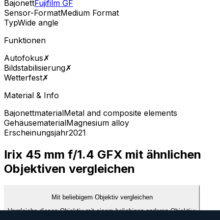
Bajonett
Fujifilm GF
Sensor-Format
Medium Format
Typ
Wide angle
Funktionen
Autofokus
✗
Bildstabilisierung
✗
Wetterfest
✗
Material & Info
Bajonettmaterial
Metal and composite elements
Gehäusematerial
Magnesium alloy
Erscheinungsjahr
2021
Irix 45 mm f/1.4 GFX mit ähnlichen
Objektiven vergleichen
Mit beliebigem Objektiv vergleichen
Vergleiche dieses Objektiv mit einem beliebigen anderen Objektiv: