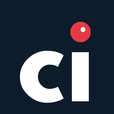
Mit beliebigem Objektiv vergleichen
Similar
Fujinon GF 45 mm f/2.8 R WR
Fujifilm
Prime
AF
45
mm
·
f/
2.8
·
Fujifilm GF
zum Objektiv
vergleichen
Häufig gestellte Fragen
Hat das Irix 45 mm f/1.4 GFX Autofokus?