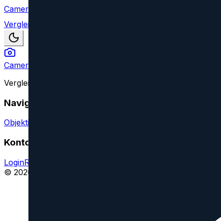
Camera Index
Vergleich
Camera Index
Vergleiche Kameraobjektive aller großen Marken und find
Navigation
Objektive vergleichen
Objektiv oder Feature vorschlagen
Konto
Login
Registrieren
Impressum
© 2026 CameraIndex. Alle Rechte vorbehalten.