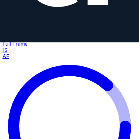
150-500 mm f/5-6.7 Di III VC VXD
T
Tamron
150-500mm
•
f/5
Zoom
Full Frame
IS
AF