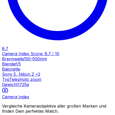
8.7
Camera Index Score:
8.7
/ 10
Brennweite
150-500mm
Blende
f/5
Bajonette
Sony E
,
Nikon Z
+
2
Typ
Telephoto zoom
Gewicht
1725
g
Camera Index
Vergleiche Kameraobjektive aller großen Marken und
finden Dein perfektes Match.