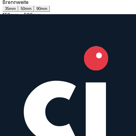
Brennweite
35mm
50mm
90mm
150mm
-
500mm
Min. Blende
Beliebig
f/1.0
f/8.0
Objektivtyp
Alle Typen
Fokus-Modus
Alle
Auto
Manuell
Eigenschaften
Bildstabilisierung
Wetterfest
Gewicht
1725g
-
1725g
nicht mehr produzierte Objektive anzeigen
Alle Filter zurücksetzen
Zeige
1
von
1
Objektiv