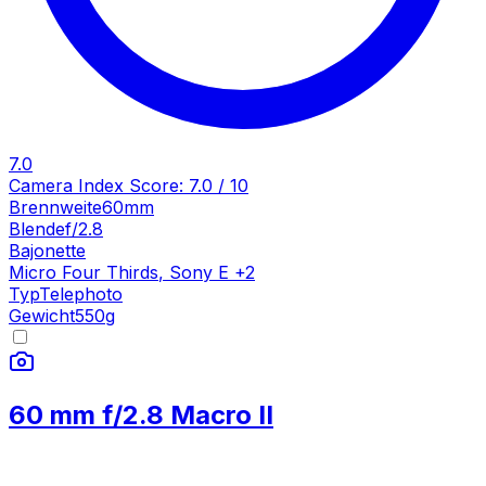
7.0
Camera Index Score:
7.0
/ 10
Brennweite
60mm
Blende
f/2.8
Bajonette
Micro Four Thirds
,
Sony E
+
2
Typ
Telephoto
Gewicht
550
g
60 mm f/2.8 Macro II