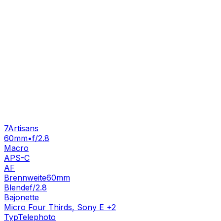
7Artisans
60mm
•
f/2.8
Macro
APS-C
AF
Brennweite
60mm
Blende
f/2.8
Bajonette
Micro Four Thirds
,
Sony E
+
2
Typ
Telephoto