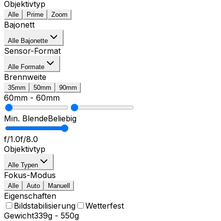
Objektivtyp
Alle
Prime
Zoom
Bajonett
Alle Bajonette
Sensor-Format
Alle Formate
Brennweite
35mm
50mm
90mm
60mm
-
60mm
Min. Blende
Beliebig
f/1.0
f/8.0
Objektivtyp
Alle Typen
Fokus-Modus
Alle
Auto
Manuell
Eigenschaften
Bildstabilisierung
Wetterfest
Gewicht
339g
-
550g