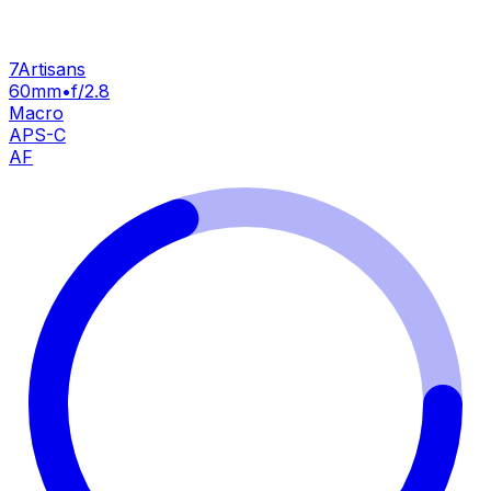
7Artisans
60mm
•
f/2.8
Macro
APS-C
AF