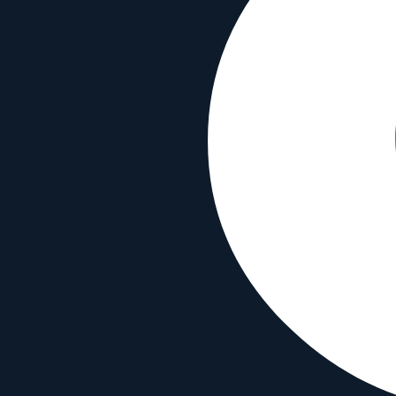
Leica
45mm
•
f/2.8
Prime
Medium Format
AF
Brennweite
45mm
Blende
f/2.8
Bajonett
Leica-S
Typ
Wide angle
Gewicht
1030
g