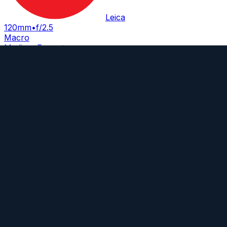
Leica
120mm
•
f/2.5
Macro
Medium Format
AF
Brennweite
120mm
Blende
f/2.5
Bajonett
Leica-S
Typ
Telephoto
Gewicht
1135
g
Elmarit-S 30 mm f/2.8 ASPH. (CS)