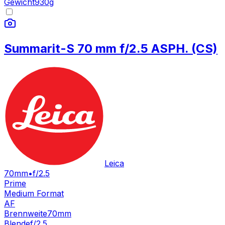
Gewicht
930
g
Summarit-S 70 mm f/2.5 ASPH. (CS)
Leica
70mm
•
f/2.5
Prime
Medium Format
AF
Brennweite
70mm
Blende
f/2.5