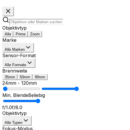
Objektivtyp
Alle
Prime
Zoom
Marke
Alle Marken
Sensor-Format
Alle Formate
Brennweite
35mm
50mm
90mm
24mm
-
120mm
Min. Blende
Beliebig
f/1.0
f/8.0
Objektivtyp
Alle Typen
Fokus-Modus