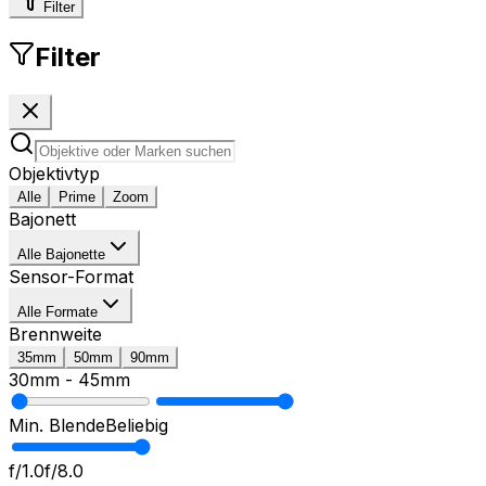
Filter
Filter
Objektivtyp
Alle
Prime
Zoom
Bajonett
Alle Bajonette
Sensor-Format
Alle Formate
Brennweite
35mm
50mm
90mm
30mm
-
45mm
Min. Blende
Beliebig
f/1.0
f/8.0