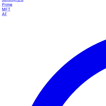
Prime
MFT
AF