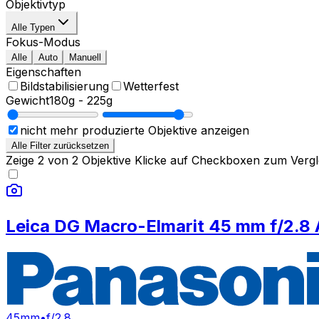
Objektivtyp
Alle Typen
Fokus-Modus
Alle
Auto
Manuell
Eigenschaften
Bildstabilisierung
Wetterfest
Gewicht
180g
-
225g
nicht mehr produzierte Objektive anzeigen
Alle Filter zurücksetzen
Zeige
2
von
2
Objektive
Klicke auf Checkboxen zum Vergl
Leica DG Macro-Elmarit 45 mm f/2.8 
45mm
•
f/2.8