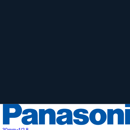
7.9
Camera Index Score:
7.9
/ 10
Brennweite
45mm
Blende
f/2.8
Bajonett
Micro Four Thirds
Typ
Macro
Gewicht
225
g
G Macro 30 mm f/2.8 ASPH. MEGA O.I
30mm
•
f/2.8