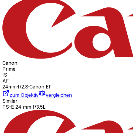
Canon
Prime
IS
AF
24
mm
·
f/
2.8
·
Canon EF
zum Objektiv
vergleichen
Similar
TS-E 24 mm f/3.5L