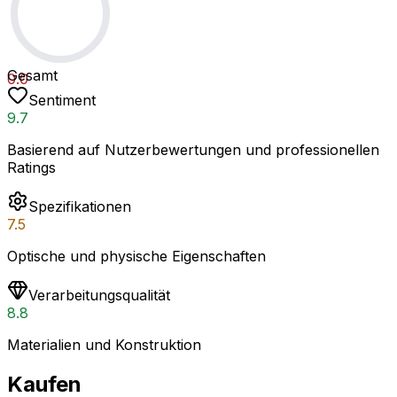
Gesamt
0.0
Sentiment
9.7
Basierend auf Nutzerbewertungen und professionellen
Ratings
Spezifikationen
7.5
Optische und physische Eigenschaften
Verarbeitungsqualität
8.8
Materialien und Konstruktion
Kaufen