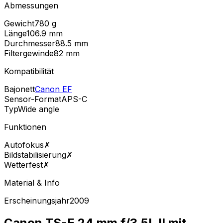
Abmessungen
Gewicht
780
g
Länge
106.9
mm
Durchmesser
88.5
mm
Filtergewinde
82
mm
Kompatibilität
Bajonett
Canon EF
Sensor-Format
APS-C
Typ
Wide angle
Funktionen
Autofokus
✗
Bildstabilisierung
✗
Wetterfest
✗
Material & Info
Erscheinungsjahr
2009
Canon TS-E 24 mm f/3.5L II mit