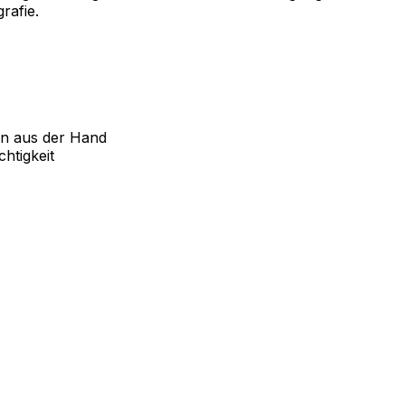
rafie.
men aus der Hand
htigkeit