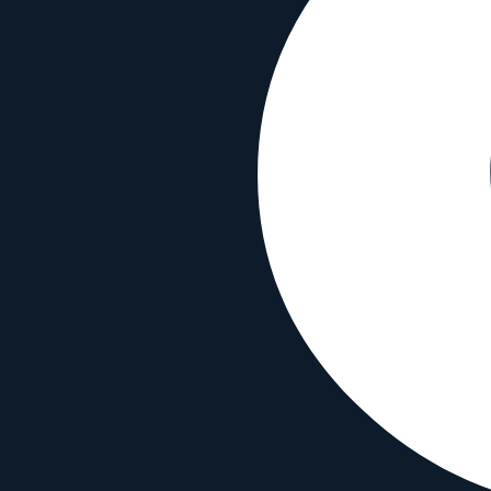
Gewicht
2890
g
Länge
367
mm
Durchmesser
163
mm
Filtergewinde
52
mm
Kompatibilität
Bajonett
Canon R
Sensor-Format
Full Frame
Typ
Telephoto
Funktionen
Autofokus
✓
Bildstabilisierung
✓
Wetterfest
✓
Material & Info
Erscheinungsjahr
2021
Canon RF 400 mm f/2.8 L IS USM mit 