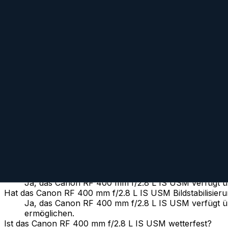
Mit beliebigem Objektiv vergleichen
Vergleiche dieses Objektiv mit einem beliebigen anderen Objektiv:
Mit beliebigem Objektiv vergleichen
Similar
SZX Super Tele 400 mm f/8 Reflex MF
Tokina
Prime
Manual
400
mm
·
f/
8
·
Canon R
zum Objektiv
vergleichen
Häufig gestellte Fragen
Hat das Canon RF 400 mm f/2.8 L IS USM Autofokus?
Ja, das Canon RF 400 mm f/2.8 L IS USM verfügt üb
Hat das Canon RF 400 mm f/2.8 L IS USM Bildstabilisier
Ja, das Canon RF 400 mm f/2.8 L IS USM verfügt üb
ermöglichen.
Ist das Canon RF 400 mm f/2.8 L IS USM wetterfest?