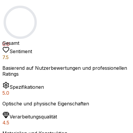
Gesamt
0.0
Sentiment
7.5
Basierend auf Nutzerbewertungen und professionellen
Ratings
Spezifikationen
5.0
Optische und physische Eigenschaften
Verarbeitungsqualität
4.5