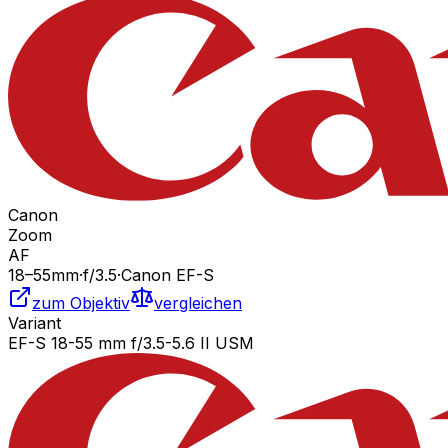
Canon
Zoom
AF
18
–55
mm
·
f/
3.5
·
Canon EF-S
zum Objektiv
vergleichen
Variant
EF-S 18-55 mm f/3.5-5.6 II USM