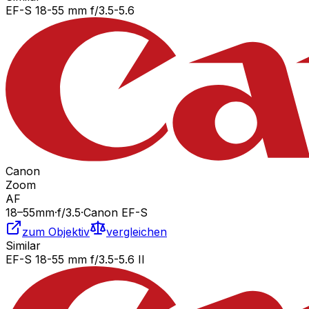
EF-S 18-55 mm f/3.5-5.6
Canon
Zoom
AF
18
–55
mm
·
f/
3.5
·
Canon EF-S
zum Objektiv
vergleichen
Similar
EF-S 18-55 mm f/3.5-5.6 II