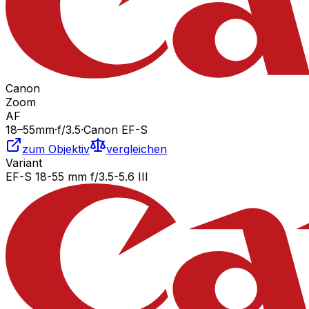
Canon
Zoom
AF
18
–55
mm
·
f/
3.5
·
Canon EF-S
zum Objektiv
vergleichen
Variant
EF-S 18-55 mm f/3.5-5.6 III