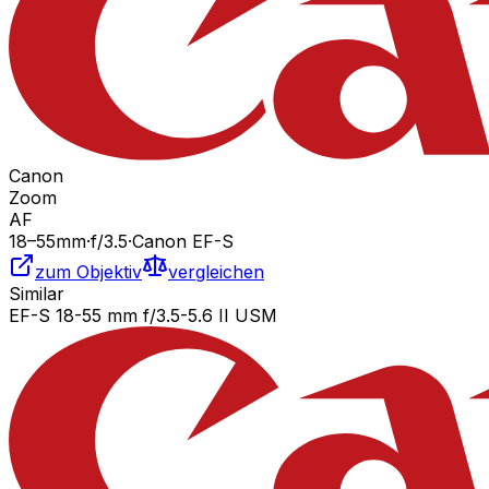
Canon
Zoom
AF
18
–55
mm
·
f/
3.5
·
Canon EF-S
zum Objektiv
vergleichen
Similar
EF-S 18-55 mm f/3.5-5.6 II USM