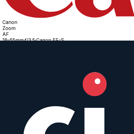
Canon
Zoom
AF
18
–55
mm
·
f/
3.5
·
Canon EF-S
zum Objektiv
vergleichen
Similar
EF-S 18-55 mm f/3.5-5.6 IS II
Canon