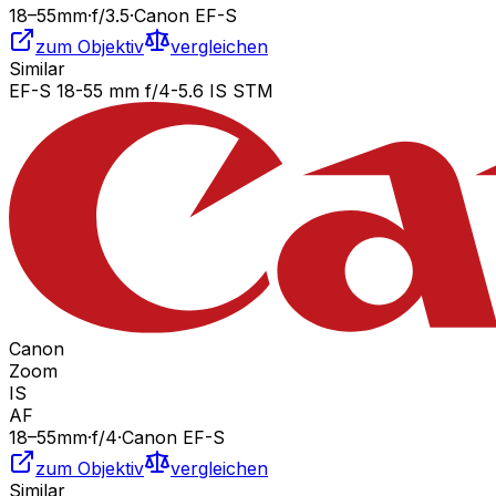
18
–55
mm
·
f/
3.5
·
Canon EF-S
zum Objektiv
vergleichen
Similar
EF-S 18-55 mm f/4-5.6 IS STM
Canon
Zoom
IS
AF
18
–55
mm
·
f/
4
·
Canon EF-S
zum Objektiv
vergleichen
Similar