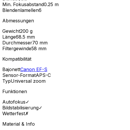
Min. Fokusabstand
0.25
m
Blendenlamellen
6
Abmessungen
Gewicht
200
g
Länge
68.5
mm
Durchmesser
70
mm
Filtergewinde
58
mm
Kompatibilität
Bajonett
Canon EF-S
Sensor-Format
APS-C
Typ
Universal zoom
Funktionen
Autofokus
✓
Bildstabilisierung
✓
Wetterfest
✗
Material & Info