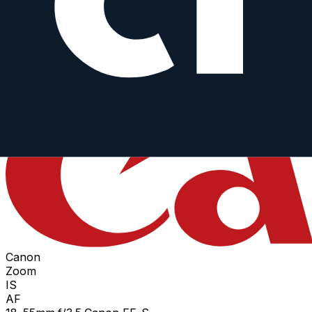
Zoom
IS
AF
18
–55
mm
·
f/
3.5
·
Canon EF-S
zum Objektiv
vergleichen
Similar
EF-S 18-55 mm f/3.5-5.6 IS STM
Canon
Zoom
IS
AF