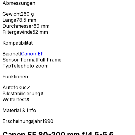
Abmessungen
Gewicht
260
g
Länge
78.5
mm
Durchmesser
69
mm
Filtergewinde
52
mm
Kompatibilität
Bajonett
Canon EF
Sensor-Format
Full Frame
Typ
Telephoto zoom
Funktionen
Autofokus
✓
Bildstabilisierung
✗
Wetterfest
✗
Material & Info
Erscheinungsjahr
1990
Canon EF 80-200 mm f/4.5-5.6