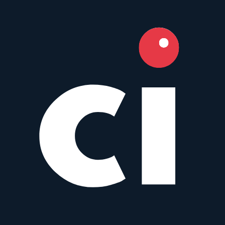
Canon
Zoom
AF
80
–200
mm
·
f/
2.8
·
Canon EF
zum Objektiv
vergleichen
Similar
EF 80-200 mm f/4.5-5.6
Canon
Zoom
AF
80
–200
mm
·
f/
4.5
·
Canon EF