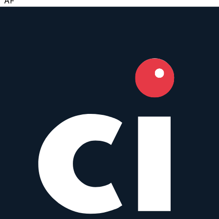
AF
35
–80
mm
·
f/
4
·
Canon EF
zum Objektiv
vergleichen
Similar
EF 35-80 mm f/4-5.6 PZ
Canon
Zoom
AF
35
–80
mm
·
f/
4
·
Canon EF
zum Objektiv
vergleichen
Similar