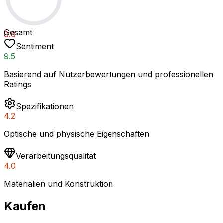
Gesamt
0.0
Sentiment
9.5
Basierend auf Nutzerbewertungen und professionellen
Ratings
Spezifikationen
4.2
Optische und physische Eigenschaften
Verarbeitungsqualität
4.0
Materialien und Konstruktion
Kaufen