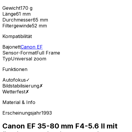
Gewicht
170
g
Länge
61
mm
Durchmesser
65
mm
Filtergewinde
52
mm
Kompatibilität
Bajonett
Canon EF
Sensor-Format
Full Frame
Typ
Universal zoom
Funktionen
Autofokus
✓
Bildstabilisierung
✗
Wetterfest
✗
Material & Info
Erscheinungsjahr
1993
Canon EF 35-80 mm F4-5.6 II mit