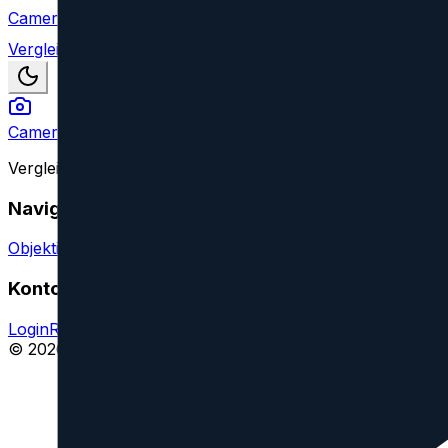
Camera Index
Vergleich
Camera Index
Vergleiche Kameraobjektive aller großen Marken und find
Navigation
Objektive vergleichen
Objektiv oder Feature vorschlagen
Konto
Login
Registrieren
Impressum
© 2026 CameraIndex. Alle Rechte vorbehalten.