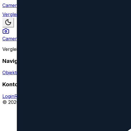
Camera Index
Vergleich
Camera Index
Vergleiche Kameraobjektive aller großen Marken und find
Navigation
Objektive vergleichen
Objektiv oder Feature vorschlagen
Konto
Login
Registrieren
Impressum
© 2026 CameraIndex. Alle Rechte vorbehalten.