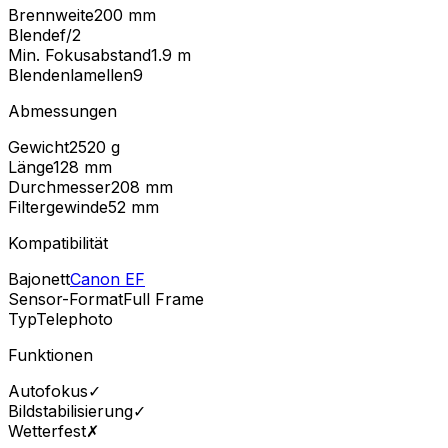
Brennweite
200 mm
Blende
f/2
Min. Fokusabstand
1.9
m
Blendenlamellen
9
Abmessungen
Gewicht
2520
g
Länge
128
mm
Durchmesser
208
mm
Filtergewinde
52
mm
Kompatibilität
Bajonett
Canon EF
Sensor-Format
Full Frame
Typ
Telephoto
Funktionen
Autofokus
✓
Bildstabilisierung
✓
Wetterfest
✗