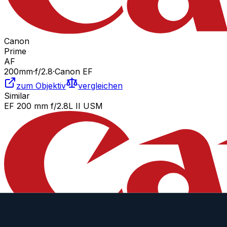
Canon
Prime
AF
200
mm
·
f/
2.8
·
Canon EF
zum Objektiv
vergleichen
Similar
EF 200 mm f/2.8L II USM
Canon