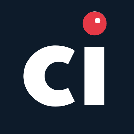
Prime
AF
200
mm
·
f/
2.8
·
Canon EF
zum Objektiv
vergleichen
Similar
EF 200 mm f/2.8L USM
Canon
Prime
AF
200
mm
·
f/
2.8
·
Canon EF
zum Objektiv
vergleichen