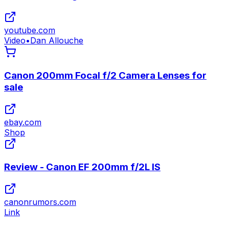
youtube.com
Video
•
Dan Allouche
Canon 200mm Focal f/2 Camera Lenses for
sale
ebay.com
Shop
Review - Canon EF 200mm f/2L IS
canonrumors.com
Link