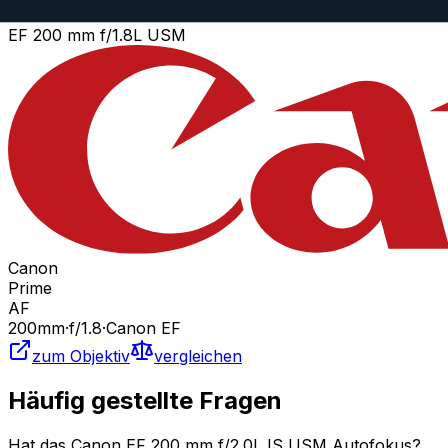
Similar
EF 200 mm f/1.8L USM
Canon
Prime
AF
200
mm
·
f/
1.8
·
Canon EF
zum Objektiv
vergleichen
Häufig gestellte Fragen
Hat das Canon EF 200 mm f/2.0L IS USM Autofokus?